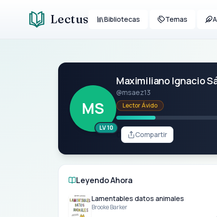
Lectus
Bibliotecas
Temas
A
Maximiliano Ignacio S
@msaez13
MS
Lector Ávido
LV 10
0
Compartir
Leyendo Ahora
Lamentables datos animales
Brooke Barker