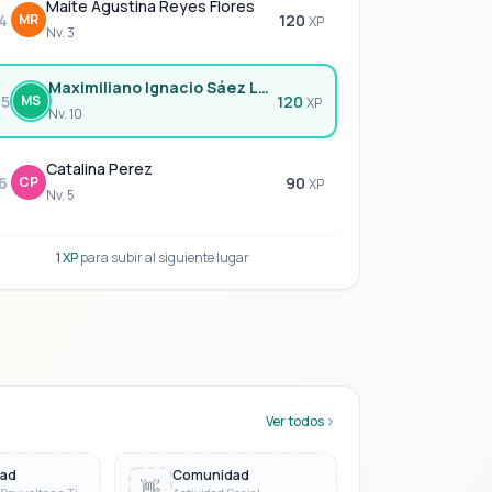
Maite Agustina Reyes Flores
4
MR
120
XP
Nv. 3
Maximiliano Ignacio Sáez Lagos
5
MS
120
XP
Nv. 10
Catalina Perez
6
CP
90
XP
Nv. 5
1 XP
para subir al siguiente lugar
Ver todos
dad
Comunidad
👋