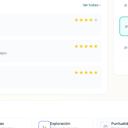
Ver todas
#
★
★
★
★
★
#
★
★
★
★
★
#
ajos
★
★
★
★
★
as
Exploración
Puntuali
✨
⏰