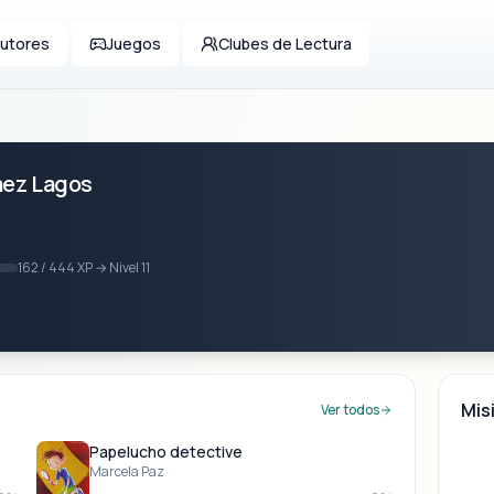
utores
Juegos
Clubes de Lectura
áez Lagos
162 / 444 XP → Nivel 11
Mis
Ver todos
Papelucho detective
Marcela Paz