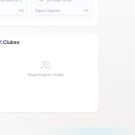
Préstamos Devueltos a Tiempo
Actividad Social
o
0/5
Sigue a alguien
0/5
Clubes
No participa en clubes