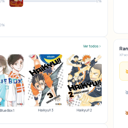
0%
0%
0%
Ver todos
Ran
XP ac


Haikyu!! 2
Haikyu!! 3
Blue Box 1
