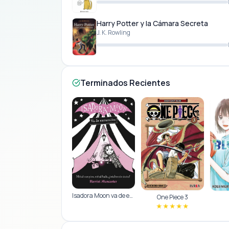
Harry Potter y la Cámara Secreta
J. K. Rowling
Terminados Recientes
Isadora Moon va de excursión
One Piece 3
★
★
★
★
★