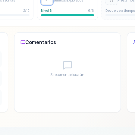
 Escritas
Géneros Explorados
2/10
Nivel 6
6/6
Devuelve a tiemp
Comentarios
Sin comentarios aún