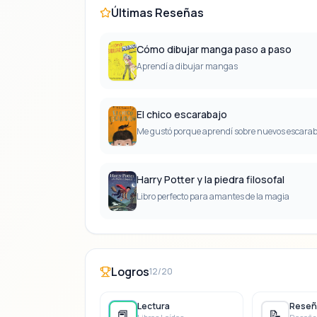
Últimas Reseñas
Cómo dibujar manga paso a paso
Aprendí a dibujar mangas
El chico escarabajo
Me gustó porque aprendí sobre nuevos escarab
Harry Potter y la piedra filosofal
Libro perfecto para amantes de la magia
Logros
12/20
Lectura
Reseñ
📕
📝