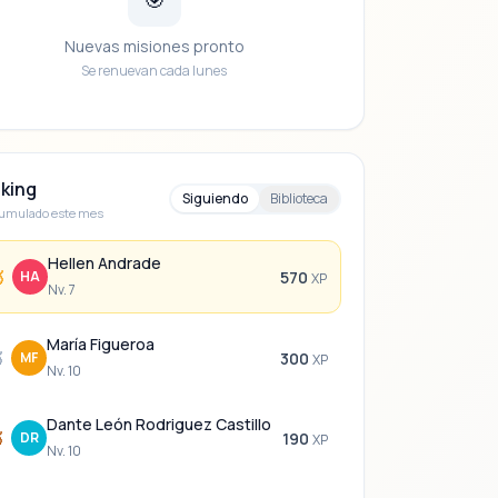
Nuevas misiones pronto
Se renuevan cada lunes
king
Siguiendo
Biblioteca
umulado este mes
Hellen Andrade

HA
570
XP
Nv. 7
María Figueroa

MF
300
XP
Nv. 10
Dante León Rodriguez Castillo

DR
190
XP
Nv. 10