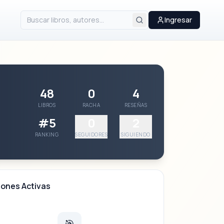
Ingresar
48
0
4
LIBROS
RACHA
RESEÑAS
#5
0
2
RANKING
SEGUIDORES
SIGUIENDO
iones Activas
🎯