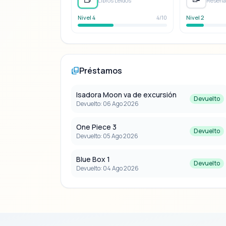
Libros Leídos
Reseñas
Nivel 4
4/10
Nivel 2
Préstamos
Isadora Moon va de excursión
Devuelto
Devuelto: 06 Ago 2026
One Piece 3
Devuelto
Devuelto: 05 Ago 2026
Blue Box 1
Devuelto
Devuelto: 04 Ago 2026