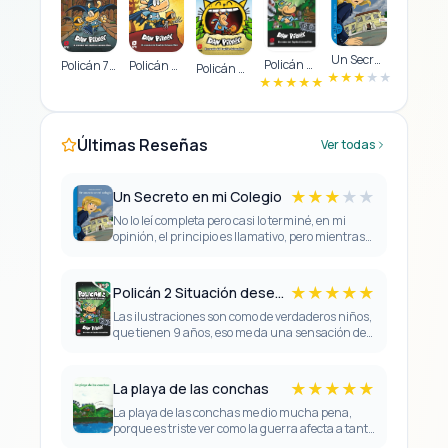
Un Secreto en mi Colegio
Policán 2 Situación desesperada
Policán 7: Por quién ruedan las pelotas
Policán 6 La Camada De Los Salvajes
Policán 5 El señor de las pulgas
★
★
★
★
★
★
★
★
★
★
Últimas Reseñas
Ver todas
★
★
★
★
★
Un Secreto en mi Colegio
No lo leí completa pero casi lo terminé, en mi
opinión, el principio es llamativo, pero mientras
avanzas en la historia se va poniendo aburrido,
va muy lento y nunca …
★
★
★
★
★
Policán 2 Situación desesperada
Las ilustraciones son como de verdaderos niños,
que tienen 9 años, eso me da una sensación de
que el libro es para niños y está hecho para
niños, además, la …
★
★
★
★
★
La playa de las conchas
La playa de las conchas me dio mucha pena,
porque es triste ver como la guerra afecta a tanto
niños como adultos, es una realidad difícil de