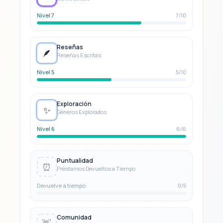
Nivel 7
7/10
Reseñas
🪶
Reseñas Escritas
Nivel 5
5/10
Exploración
✨
Géneros Explorados
Nivel 6
6/6
Puntualidad
⏰
Préstamos Devueltos a Tiempo
Devuelve a tiempo
0/5
Comunidad