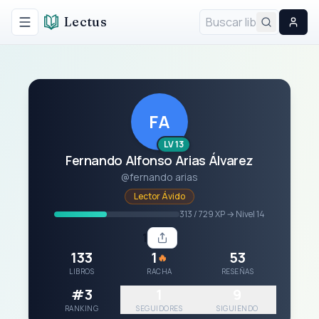
Lectus
Alternar menú
FA
LV 13
Fernando Alfonso Arias Álvarez
@fernando arias
Lector Ávido
313 / 729 XP → Nivel 14
1
133
1
53
🔥
LIBROS
RACHA
RESEÑAS
#3
1
9
RANKING
SEGUIDORES
SIGUIENDO