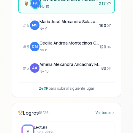
🥉
FA
217
XP
Nv. 13
María José Alexandra Salazar Silva
#4
MS
160
XP
Nv. 9
Cecilia Andrea Montecinos Guzmán
#5
CM
120
XP
Nv. 8
Amelia Alexandra Ancachay Montecinos
#6
AA
80
XP
Nv. 10
24 XP
para subir al siguiente lugar
Logros
18/26
Ver todos
Lectura
⭐
Libros Leídos