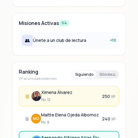
enfrentar, pero es …
Misiones Activas
1/4
👥
Únete a un club de lectura
+10
Ranking
Siguiendo
Biblioteca
XP acumulado este mes
Ximena Álvarez
🥇
250
XP
Nv. 12
Maitte Elena Ojeda Albornoz
🥈
MO
240
XP
Nv. 9
Fernando Alfonso Arias Álvarez