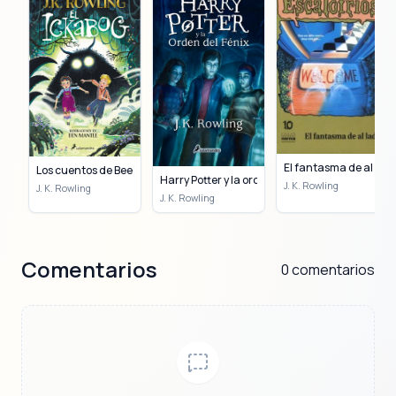
de estrechez económica en Edimburgo, finalizó
el manuscrito de "Harry Potter y la piedra
filosofal", el cual, después de múltiples rechazos,
fue publicado en 1997. La serie de siete libros de
Harry Potter se convirtió en un fenómeno global,
vendiendo más de 500 millones de ejemplares y
siendo traducida a más de ochenta idiomas,
inspirando una exitosa franquicia
cinematográfica y diversos productos. Este éxito
la catapultó de la pobreza a ser una de las
autoras más ricas del mundo. Además de la
El fantasma de al lad
saga del joven mago, Rowling ha incursionado
Los cuentos de Beedel el Bardo
Harry Potter y la orden del Fénix
en la literatura para adultos con "Una vacante
J. K. Rowling
J. K. Rowling
imprevista" (2012) y la aclamada serie de novela
J. K. Rowling
negra "Cormoran Strike", publicada bajo el
seudónimo Robert Galbraith. También ha
escrito obras infantiles como "El Ickabog"
(2020) y "El cerdito de Navidad" (2021). J. K.
Comentarios
0 comentarios
Rowling es reconocida por su filantropía,
destinando gran parte de sus ganancias a
causas benéficas, incluida la fundación Lumos
y la investigación de la esclerosis múltiple en
honor a su madre. Su obra ha sido galardonada
con numerosos premios, incluyendo la Orden
del Imperio Británico y el Premio Hans Christian
Andersen.