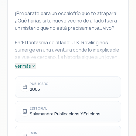
¡Prepárate para un escalofrío que te atrapará!
¿Qué harías si tu nuevo vecino de al lado fuera
un misterio que no está precisamente… vivo?
En 'El fantasma de al lado', J. K. Rowling nos
sumerge en una aventura donde lo inexplicable
se vuelve cercano. La historia sigue a un joven
protagonista que, al mudarse a un nuevo
Ver más
sector, descubre que la casa contigua esconde
un secreto espectral. Lejos de ser una
PUBLICADO
amenaza, este fantasma parece estar
2005
atrapado en el pasado, buscando ayuda para
resolver un misterio largamente olvidado.
Nuestro héroe se verá envuelto en una
EDITORIAL
Salamandra Publicacions Y Edicions
emocionante investigación que lo obligará a
desenterrar viejos secretos de la comunidad y
a confrontar sus propios temores, todo
ISBN