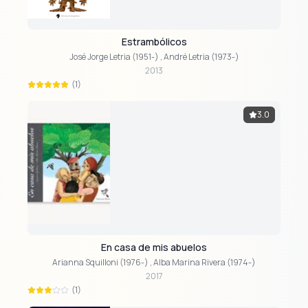
Estrambólicos
José Jorge Letria (1951-)
,
André Letria (1973-)
2013
(1)
3.0
En casa de mis abuelos
Arianna Squilloni (1976-)
,
Alba Marina Rivera (1974-)
2017
(1)