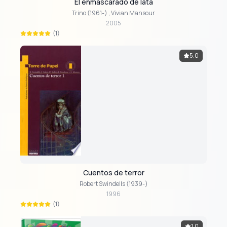
El enmascarado de lata
Trino (1961-)
,
Vivian Mansour
2005
(1)
5.0
Cuentos de terror
Robert Swindells (1939-)
1996
(1)
1.0