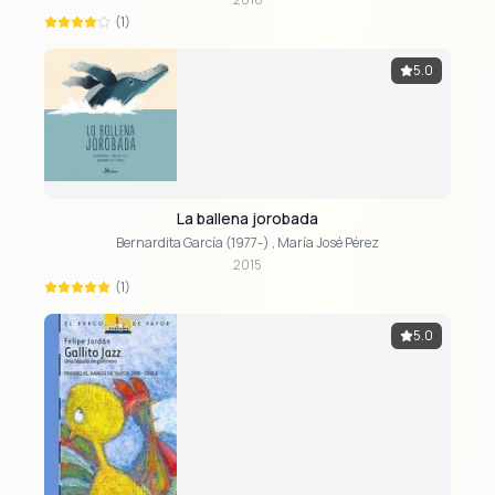
(1)
5.0
La ballena jorobada
Bernardita García (1977-)
,
María José Pérez
2015
(1)
5.0