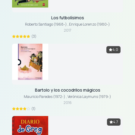
Los futbolísimos
Roberto Santiago (1968-)
,
Enrique Lorenzo (1980-)
2017
(3)
4.0
Bartolo y los cocodrilos mágicos
Mauricio Paredes (1972-)
,
Verónica Laymuns (1979-)
2016
(1)
4.7