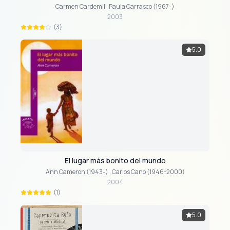
Carmen Cardemil
,
Paula Carrasco (1967-)
2003
(3)
5.0
El lugar más bonito del mundo
Ann Cameron (1943-)
,
Carlos Cano (1946-2000)
2004
(1)
5.0