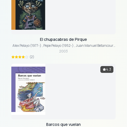
El chupacabras de Pirque
Alex Pelayo (1977-)
,
Pepe Pelayo (1952-)
,
Juan Manuel Betancourt
González (1938-2007)
2003
(2)
4.3
Barcos que vuelan