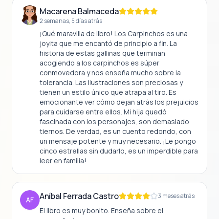
explorar la convivencia y los vínculos humanos,
a menudo desde una perspectiva infantil libre
Macarena Balmaceda
de prejuicios.
2 semanas, 5 días atrás
¡Qué maravilla de libro! Los Carpinchos es una
joyita que me encantó de principio a fin. La
historia de estas gallinas que terminan
acogiendo a los carpinchos es súper
conmovedora y nos enseña mucho sobre la
tolerancia. Las ilustraciones son preciosas y
tienen un estilo único que atrapa al tiro. Es
emocionante ver cómo dejan atrás los prejuicios
para cuidarse entre ellos. Mi hija quedó
fascinada con los personajes, son demasiado
tiernos. De verdad, es un cuento redondo, con
un mensaje potente y muy necesario. ¡Le pongo
cinco estrellas sin dudarlo, es un imperdible para
leer en familia!
Aníbal Ferrada Castro
3 meses atrás
AF
El libro es muy bonito. Enseña sobre el