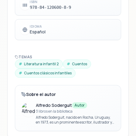
ISBN
978-84-120600-8-9
IDIOMA
Español
TEMAS
#
Literatura infantil 2
#
Cuentos
#
Cuentos clásicos infantiles
Sobre el autor
Alfredo Soderguit
Autor
3 libros en la biblioteca
Alfredo Soderguit, nacido en Rocha, Uruguay,
en 1973, es un prominente escritor, ilustrador y
cineasta uruguayo. Desde temprana edad,
mostró una profunda fascinación por el dibujo y