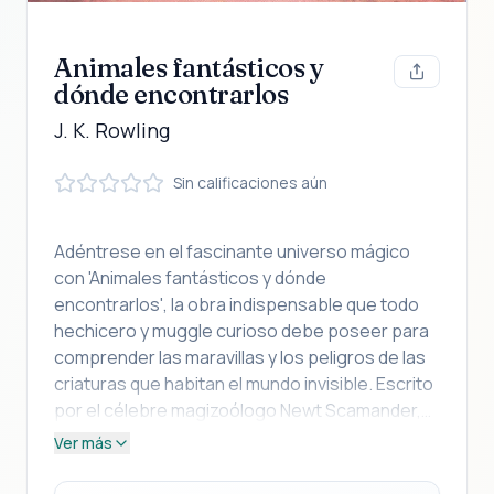
Animales fantásticos y
dónde encontrarlos
J. K. Rowling
Sin calificaciones aún
Adéntrese en el fascinante universo mágico
con 'Animales fantásticos y dónde
encontrarlos', la obra indispensable que todo
hechicero y muggle curioso debe poseer para
comprender las maravillas y los peligros de las
criaturas que habitan el mundo invisible. Escrito
por el célebre magizoólogo Newt Scamander,
bajo la pluma maestra de J.K. Rowling, este
Ver más
volumen es una réplica exacta del libro de texto
que Harry Potter y sus compañeros