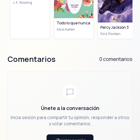
J. K. Rowling
inspirando una exitosa franquicia
cinematográfica y diversos productos. Este éxito
la catapultó de la pobreza a ser una de las
autoras más ricas del mundo. Además de la
Todo lo que nunca fuimos 1
saga del joven mago, Rowling ha incursionado
Percy Jackson 3
en la literatura para adultos con "Una vacante
Alice Kellen
Rick Riordan
imprevista" (2012) y la aclamada serie de novela
negra "Cormoran Strike", publicada bajo el
seudónimo Robert Galbraith. También ha
escrito obras infantiles como "El Ickabog"
(2020) y "El cerdito de Navidad" (2021). J. K.
Comentarios
0 comentarios
Rowling es reconocida por su filantropía,
destinando gran parte de sus ganancias a
causas benéficas, incluida la fundación Lumos
y la investigación de la esclerosis múltiple en
honor a su madre. Su obra ha sido galardonada
con numerosos premios, incluyendo la Orden
del Imperio Británico y el Premio Hans Christian
Andersen.
Únete a la conversación
Inicia sesión para compartir tu opinión, responder a otros
y votar comentarios.