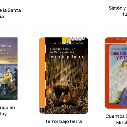
Simón y 
e la Santa
f
ía
triga en
tay
Cuentos E
Terror bajo tierra
Mito