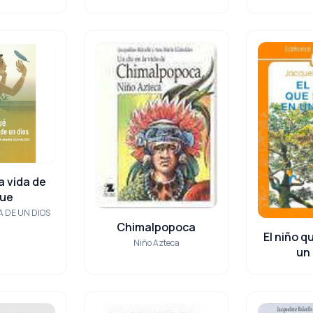
a vida de
que
 DE UN DIOS
Chimalpopoca
El niño q
Niño Azteca
un 