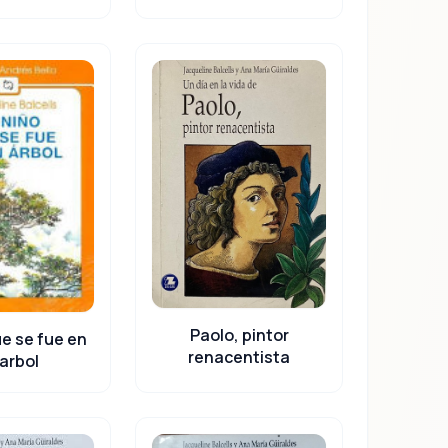
Paolo, pintor
ue se fue en
renacentista
arbol