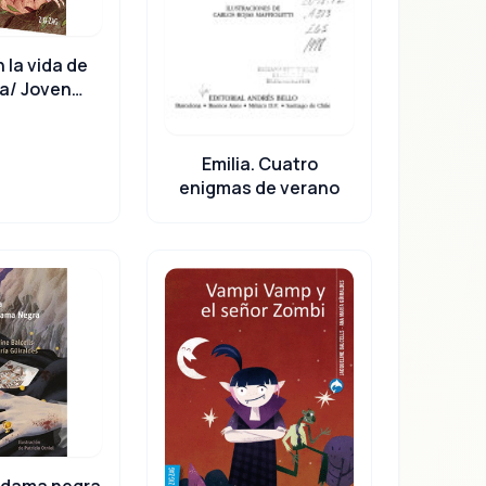
n la vida de
a/ Joven
riota
Emilia. Cuatro
enigmas de verano
a dama negra