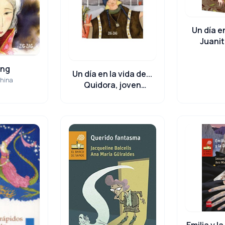
Un día e
Juanit
Pat
ong
Un día en la vida de...
china
Quidora, joven
araucana
Emilia y l