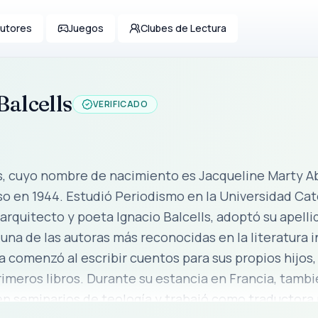
utores
Juegos
Clubes de Lectura
Balcells
VERIFICADO
s, cuyo nombre de nacimiento es Jacqueline Marty Ab
so en 1944. Estudió Periodismo en la Universidad Cat
rquitecto y poeta Ignacio Balcells, adoptó su apellido
na de las autoras más reconocidas en la literatura inf
ria comenzó al escribir cuentos para sus propios hijos
primeros libros. Durante su estancia en Francia, tamb
en seminarios de teología y trabajó como traductora p