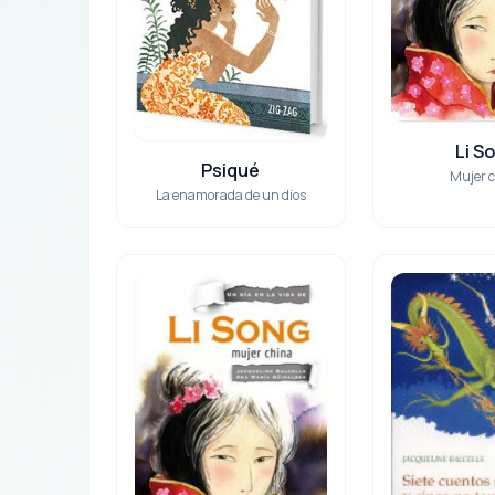
Li S
Psiqué
Mujer 
La enamorada de un dios