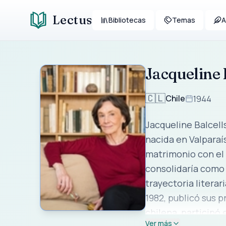
Lectus
Bibliotecas
Temas
A
Jacqueline 
🇨🇱
Chile
1944
Jacqueline Balcell
nacida en Valparaí
matrimonio con el a
consolidaría como u
trayectoria litera
1982, publicó sus 
chilena, participó 
Ver más