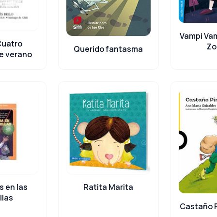
Vampi Vam
 Cuatro
Zo
Querido fantasma
e verano
s en las
Ratita Marita
llas
Castaño P