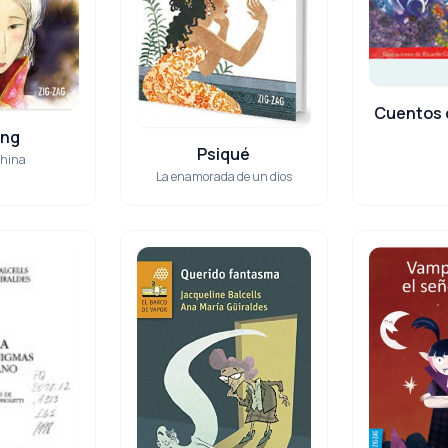
Cuentos c
ong
Psiqué
china
La enamorada de un dios