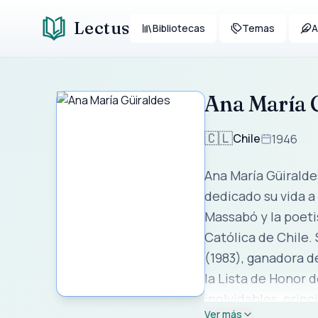
Lectus
Bibliotecas
Temas
A
Ana María 
🇨🇱
Chile
1946
Ana María Güiralde
dedicado su vida a la li
Massabó y la poeti
Católica de Chile. Su prolífica carrera literaria supera los 350 libros, incluyendo obras como "El nudo movedizo"
(1983), ganadora de
la Lista de Honor del IBBY. Conocida por su humor absurdo y lenguaje sencillo, 
Ver más