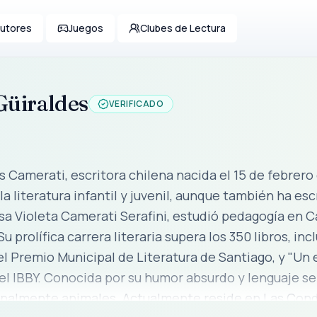
utores
Juegos
Clubes de Lectura
Güiraldes
VERIFICADO
s Camerati, escritora chilena nacida el 15 de febrero
teratura infantil y juvenil, aunque también ha escrito para adultos. H
sa Violeta Camerati Serafini, estudió pedagogía en Ca
l Premio Municipal de Literatura de Santiago, y "Un e
ha creado personajes infantiles
inolvidables, principalmente animales. Actualmente resi