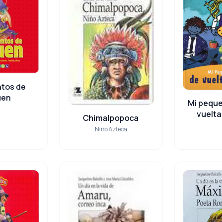
ntos de
uen
Mi peque
vuelta
Chimalpopoca
Niño Azteca