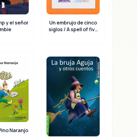
Un embrujo de cinco
p y el señor
siglos / A spell of five
mbie
centuries
ino Naranjo