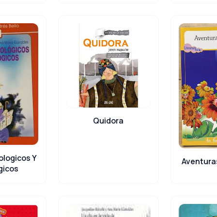
Quidora
ologicos Y
Aventura
gicos