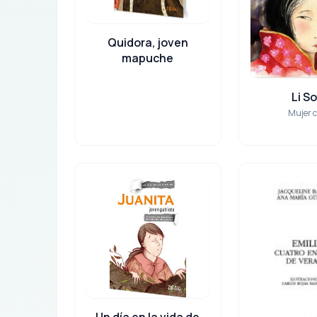
Quidora, joven
mapuche
Li S
Mujer 
Un día en la vida de