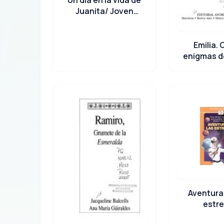
Juanita/ Joven
Patriota
Emilia.
enigmas d
Aventura
estre